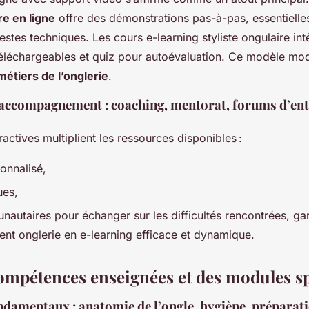
e en ligne
offre des démonstrations pas-à-pas, essentielle
stes techniques. Les cours e-learning styliste ongulaire int
téléchargeables et quiz pour autoévaluation. Ce modèle modu
étiers de l’onglerie
.
t accompagnement : coaching, mentorat, forums d’entr
actives multiplient les ressources disponibles :
onnalisé,
ues,
utaires pour échanger sur les difficultés rencontrées, gar
nt onglerie en e-learning efficace et dynamique.
compétences enseignées et des modules sp
ndamentaux : anatomie de l’ongle, hygiène, préparati