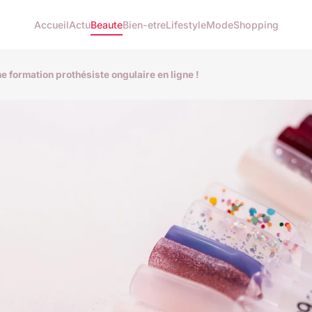
Accueil
Actu
Beaute
Bien-etre
Lifestyle
Mode
Shopping
formation prothésiste ongulaire en ligne !