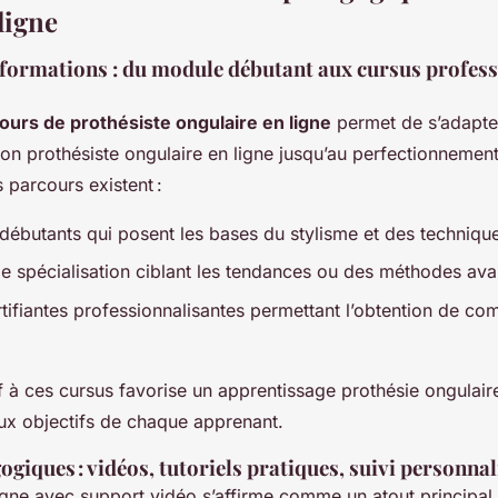
ligne
 formations : du module débutant aux cursus profes
ours de prothésiste ongulaire en ligne
permet de s’adapter
iation prothésiste ongulaire en ligne jusqu’au perfectionnemen
s parcours existent :
ébutants qui posent les bases du stylisme et des techniques
 spécialisation ciblant les tendances ou des méthodes av
tifiantes professionnalisantes permettant l’obtention de c
f à ces cursus favorise un apprentissage prothésie ongulaire 
ux objectifs de chaque apprenant.
giques : vidéos, tutoriels pratiques, suivi personnal
igne avec support vidéo s’affirme comme un atout principal