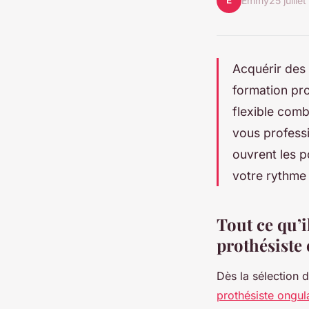
E
Emmy
25 juille
Acquérir des
formation pro
flexible comb
vous profess
ouvrent les p
votre rythme 
Tout ce qu’i
prothésiste 
Dès la sélection 
prothésiste ongula