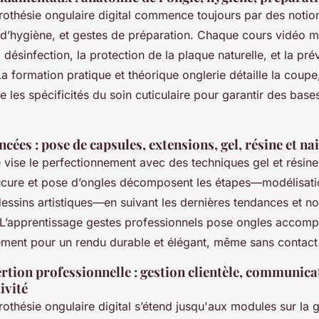
rothésie ongulaire digital commence toujours par des notio
s d’hygiène, et gestes de préparation. Chaque cours vidéo 
la désinfection, la protection de la plaque naturelle, et la pr
a formation pratique et théorique onglerie détaille la coupe,
 les spécificités du soin cuticulaire pour garantir des base
ées : pose de capsules, extensions, gel, résine et nail
 vise le perfectionnement avec des techniques gel et résine
cure et pose d’ongles décomposent les étapes—modélisatio
ssins artistiques—en suivant les dernières tendances et n
 L’apprentissage gestes professionnels pose ongles accomp
ent pour un rendu durable et élégant, même sans contact 
ertion professionnelle : gestion clientèle, communicat
ivité
othésie ongulaire digital s’étend jusqu'aux modules sur la g