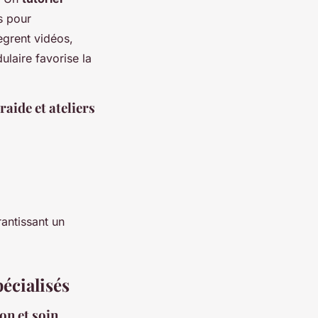
s pour
ègrent vidéos,
laire favorise la
aide et ateliers
antissant un
écialisés
on et soin