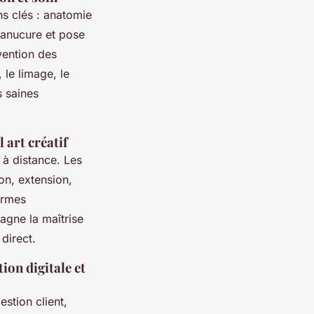
ns clés : anatomie
manucure et pose
évention des
 le limage, le
s saines
 art créatif
 à distance. Les
n, extension,
ormes
agne la maîtrise
direct.
ion digitale et
estion client,