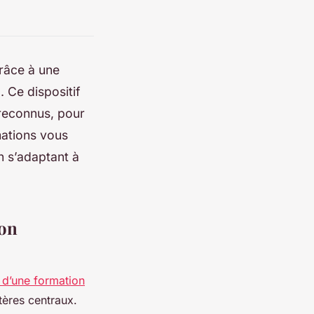
râce à une
. Ce dispositif
 reconnus, pour
ations vous
n s’adaptant à
ion
 d’une formation
tères centraux.