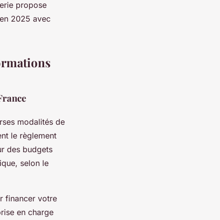
lerie propose
r en 2025 avec
formations
 France
rses modalités de
ent le règlement
our des budgets
ique, selon le
 financer votre
prise en charge