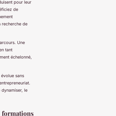
uisent pour leur
éficiez de
gnement
n recherche de
 parcours. Une
en tant
ement échelonné,
 évolue sans
entrepreneuriat.
e dynamiser, le
 formations