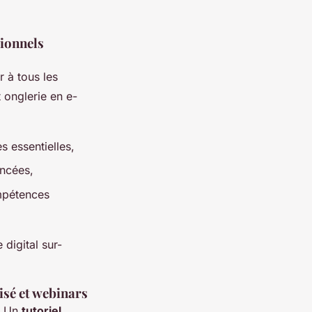
sionnels
 à tous les
t onglerie en e-
 essentielles,
ancées,
ompétences
digital sur-
isé et webinars
. Un
tutoriel