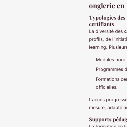
onglerie en 
Typologies des
certifiants
La diversité des
c
profils, de l’init
learning. Plusieur
Modules pour d
Programmes de
Formations cer
officielles.
L’accès progressi
mesure, adapté a
Supports pédago
La formation en l