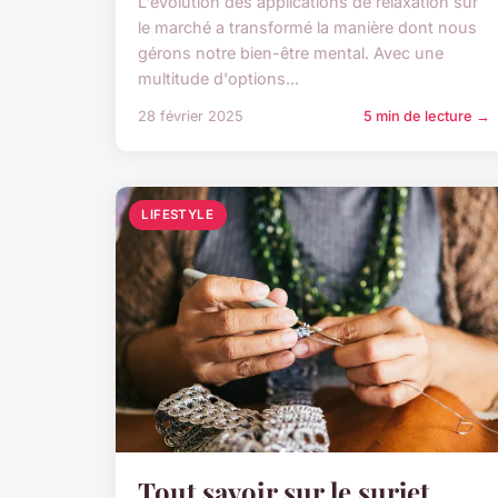
L'évolution des applications de relaxation sur
le marché a transformé la manière dont nous
gérons notre bien-être mental. Avec une
multitude d'options...
28 février 2025
5 min de lecture →
LIFESTYLE
Tout savoir sur le surjet