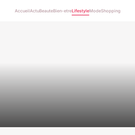
Accueil
Actu
Beaute
Bien-etre
Lifestyle
Mode
Shopping