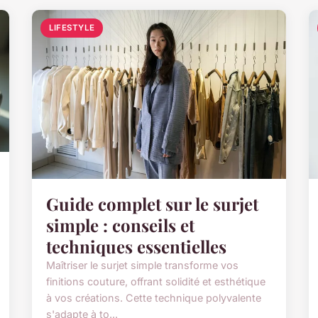
LIFESTYLE
Guide complet sur le surjet
simple : conseils et
techniques essentielles
Maîtriser le surjet simple transforme vos
finitions couture, offrant solidité et esthétique
à vos créations. Cette technique polyvalente
s'adapte à to...