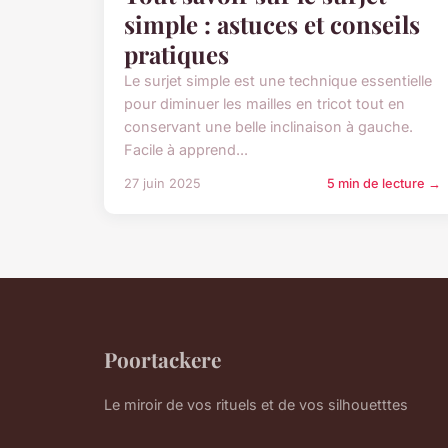
simple : astuces et conseils
pratiques
Le surjet simple est une technique essentielle
pour diminuer les mailles en tricot tout en
conservant une belle inclinaison à gauche.
Facile à apprend...
27 juin 2025
5 min de lecture →
Poortackere
Le miroir de vos rituels et de vos silhouetttes