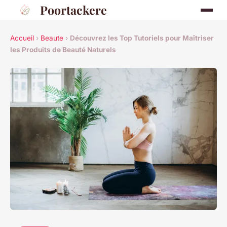
Poortackere
Accueil
›
Beaute
›
Découvrez les Top Tutoriels pour Maîtriser
les Produits de Beauté Naturels