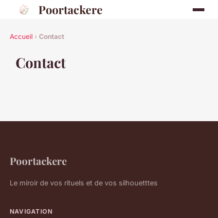
Poortackere
Accueil
›
Contact
Contact
Poortackere
Le miroir de vos rituels et de vos silhouetttes
NAVIGATION