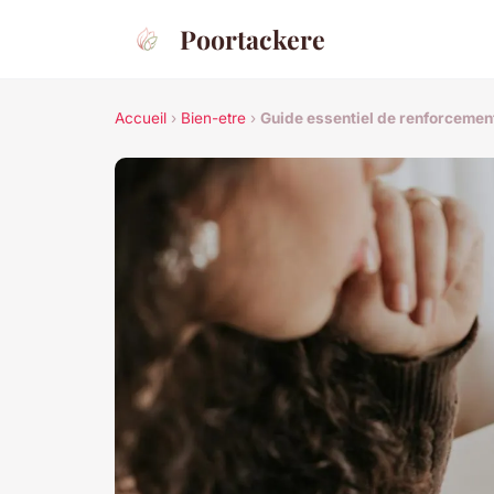
Poortackere
Accueil
›
Bien-etre
›
Guide essentiel de renforcemen