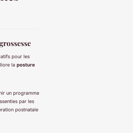
grossesse
catifs pour les
liore la
posture
enir un programme
ssenties par les
ration postnatale