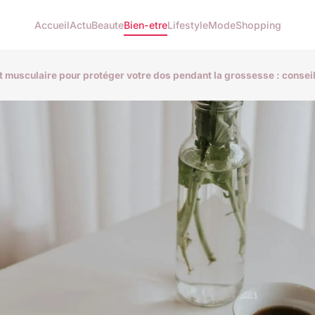
Accueil
Actu
Beaute
Bien-etre
Lifestyle
Mode
Shopping
t musculaire pour protéger votre dos pendant la grossesse : consei