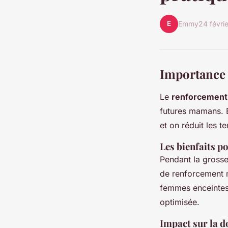
E
Emmy
24 févri
Importance 
Le
renforcement
futures mamans. 
et on réduit les t
Les bienfaits p
Pendant la gross
de renforcement m
femmes enceintes.
optimisée.
Impact sur la d