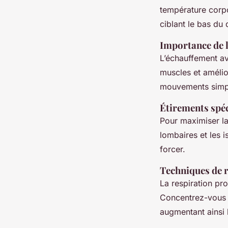
température corpo
ciblant le bas du
Importance de l
L’échauffement av
muscles et amélio
mouvements simpl
Étirements spéc
Pour maximiser la
lombaires et les 
forcer.
Techniques de r
La respiration pr
Concentrez-vous 
augmentant ainsi l