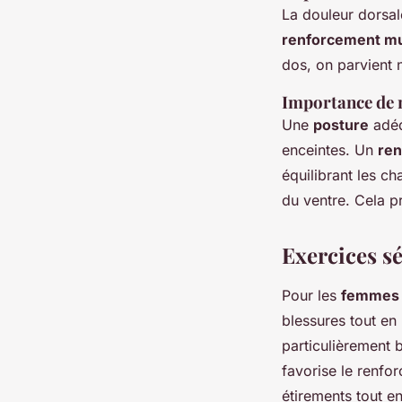
La douleur dorsa
renforcement mu
dos, on parvient 
Importance de 
Une
posture
adéq
enceintes. Un
ren
équilibrant les c
du ventre. Cela pr
Exercices sé
Pour les
femmes 
blessures tout en
particulièrement 
favorise le renfor
étirements tout e