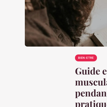
BIEN-ETRE
Guide e
muscula
pendant
pratiqu