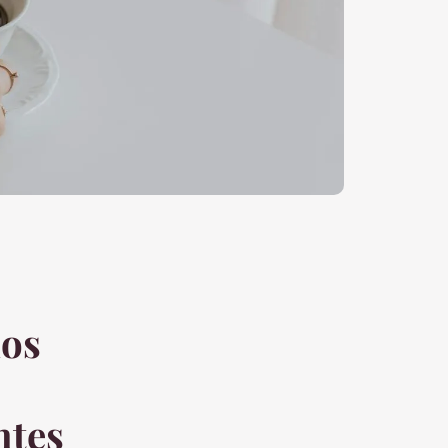
dos
ntes