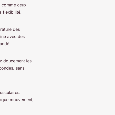
es, comme ceux
flexibilité.
érature des
biné avec des
andé.
ez doucement les
econdes, sans
usculaires.
chaque mouvement,