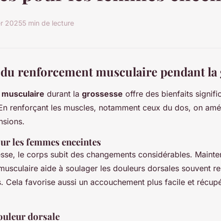
er 2025
5 min de lecture
du renforcement musculaire pendant la 
 musculaire
durant la
grossesse
offre des bienfaits signifi
En renforçant les muscles, notamment ceux du dos, on amé
ensions.
our les femmes enceintes
esse, le corps subit des changements considérables. Maint
usculaire aide à soulager les douleurs dorsales souvent re
 Cela favorise aussi un accouchement plus facile et récupé
ouleur dorsale