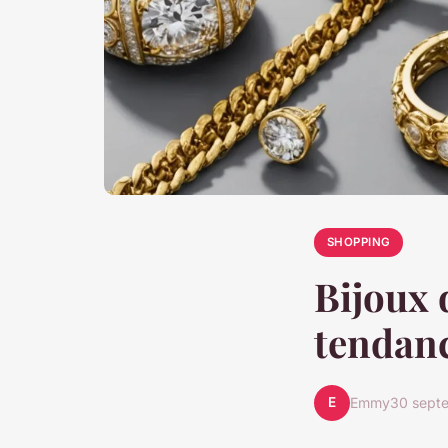
SHOPPING
Bijoux 
tendanc
E
Emmy
30 sept