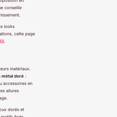
omposition en
ne conseille
rnissement.
es looks
ations, cette page
48
.
leurs matériaux.
n métal doré
:
 ou accessoires en
es allures
age.
oux dorés et
motifs forts