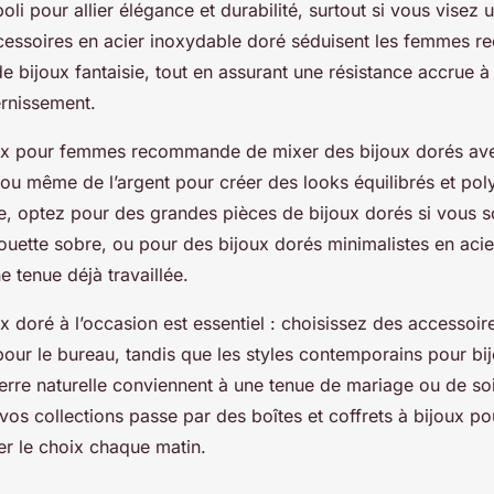
poli pour allier élégance et durabilité, surtout si vous visez
cessoires en acier inoxydable doré séduisent les femmes r
 bijoux fantaisie, tout en assurant une résistance accrue à l
ernissement.
ux pour femmes recommande de mixer des bijoux dorés ave
s ou même de l’argent pour créer des looks équilibrés et pol
, optez pour des grandes pièces de bijoux dorés si vous s
houette sobre, ou pour des bijoux dorés minimalistes en acie
e tenue déjà travaillée.
x doré à l’occasion est essentiel : choisissez des accessoir
our le bureau, tandis que les styles contemporains pour bij
ierre naturelle conviennent à une tenue de mariage ou de so
 vos collections passe par des boîtes et coffrets à bijoux p
iter le choix chaque matin.