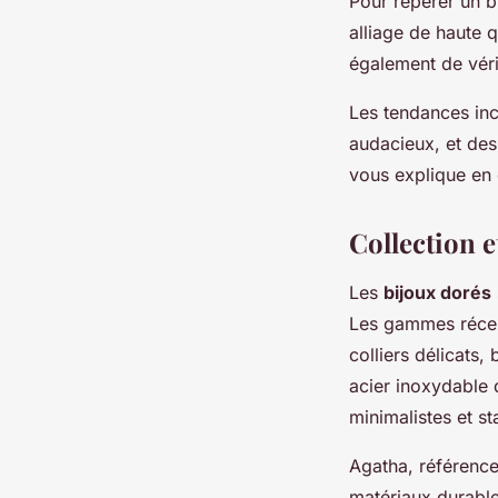
Pour repérer un bi
alliage de haute q
également de vérif
Les tendances inc
audacieux, et des
vous explique en 
Collection e
Les
bijoux dorés
Les gammes récent
colliers délicats,
acier inoxydable 
minimalistes et st
Agatha, référenc
matériaux durable