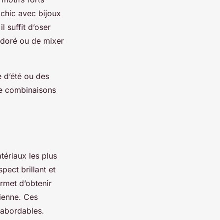
chic avec bijoux
l suffit d’oser
r doré ou de mixer
e d’été ou des
 de combinaisons
atériaux les plus
pect brillant et
ermet d’obtenir
dienne. Ces
t abordables.