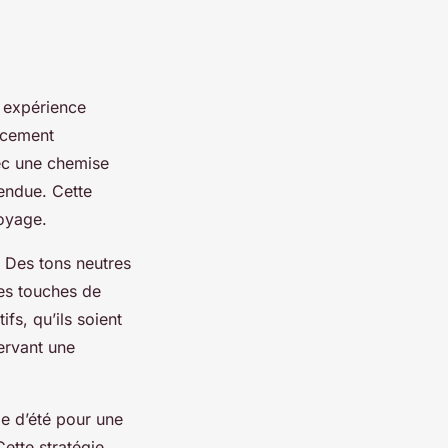
 expérience
acement
vec une chemise
tendue. Cette
oyage.
 Des tons neutres
des touches de
fs, qu’ils soient
ervant une
be d’été pour une
Cette stratégie