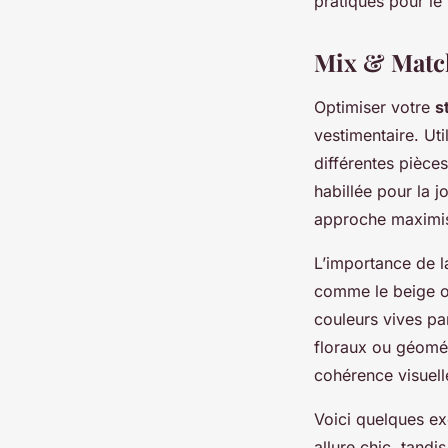
pratiques pour le
Mix & Match
Optimiser votre
s
vestimentaire. Ut
différentes pièce
habillée pour la 
approche maximis
L’importance de 
comme le beige ou
couleurs vives pa
floraux ou géomé
cohérence visuell
Voici quelques ex
allure chic, tandi