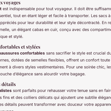
ux voyages
t
est indispensable pour tout voyageur. Il doit être suffisa
sentiel, tout en étant léger et facile à transporter. Les sacs 
appréciés pour leur durabilité et leur style décontracté. En 
melle, un élégant cabas en cuir, conçu avec des compartime
ique et stylé.
ortables et stylées
haussures confortables
sans sacrifier le style est crucial 
nes, dotées de semelles flexibles, offrent un confort toute 
ement à divers styles vestimentaires. Pour une soirée chic, l
 touche d’élégance sans alourdir votre bagage.
 détails
listes
sont parfaits pour rehausser votre tenue sans en fair
 fins et des colliers délicats qui ajoutent une subtile éléga
s détails peuvent transformer avec douceur votre apparenc