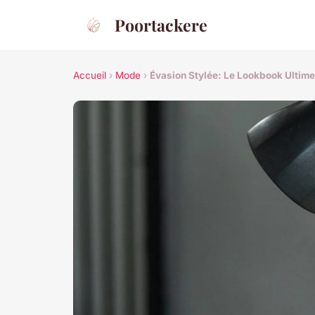
Poortackere
Accueil
›
Mode
›
Évasion Stylée: Le Lookbook Ultim