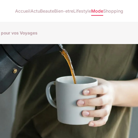
Accueil
Actu
Beaute
Bien-etre
Lifestyle
Mode
Shopping
e pour vos Voyages