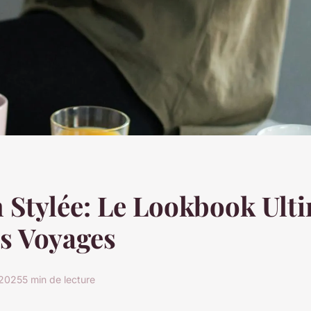
 Stylée: Le Lookbook Ult
s Voyages
 2025
5 min de lecture