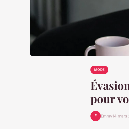
MODE
Évasion
pour vo
E
Emmy
14 mars