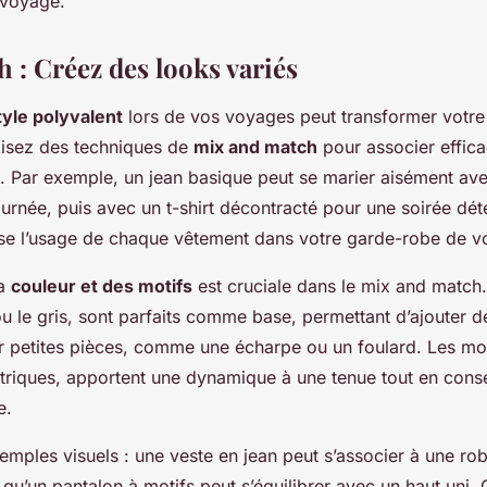
 voyage.
 : Créez des looks variés
tyle polyvalent
lors de vos voyages peut transformer votre
ilisez des techniques de
mix and match
pour associer effic
s. Par exemple, un jean basique peut se marier aisément a
journée, puis avec un t-shirt décontracté pour une soirée dé
e l’usage de chaque vêtement dans votre garde-robe de v
la
couleur et des motifs
est cruciale dans le mix and match.
 le gris, sont parfaits comme base, permettant d’ajouter 
r petites pièces, comme une écharpe ou un foulard. Les moti
triques, apportent une dynamique à une tenue tout en cons
e.
emples visuels : une veste en jean peut s’associer à une ro
s qu’un pantalon à motifs peut s’équilibrer avec un haut uni. 